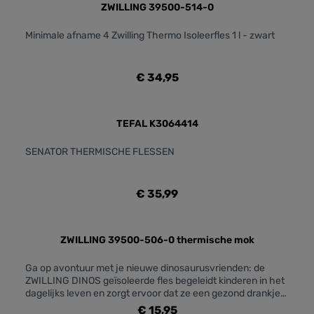
ZWILLING 39500-514-0
Minimale afname 4 Zwilling Thermo Isoleerfles 1 l - zwart
€ 34,95
TEFAL K3064414
SENATOR THERMISCHE FLESSEN
€ 35,99
ZWILLING 39500-506-0 thermische mok
Ga op avontuur met je nieuwe dinosaurusvrienden: de
ZWILLING DINOS geïsoleerde fles begeleidt kinderen in het
dagelijks leven en zorgt ervoor dat ze een gezond drankje
bij de hand hebben. De BPA-vrije fles kan tot 350 ml
€ 15,95