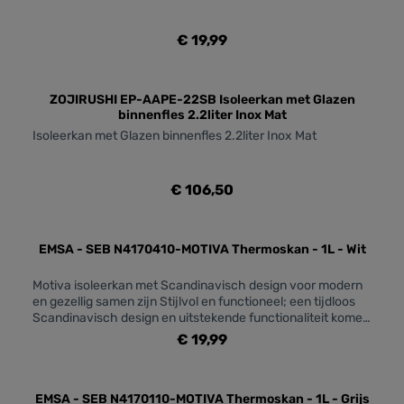
€ 19,99
ZOJIRUSHI EP-AAPE-22SB Isoleerkan met Glazen
binnenfles 2.2liter Inox Mat
Isoleerkan met Glazen binnenfles 2.2liter Inox Mat
€ 106,50
EMSA - SEB N4170410-MOTIVA Thermoskan - 1L - Wit
Motiva isoleerkan met Scandinavisch design voor modern
en gezellig samen zijn Stijlvol en functioneel; een tijdloos
Scandinavisch design en uitstekende functionaliteit komen
samen in deze elegante isoleerkan Ergonomische draaidop
€ 19,99
voor eenvoudig openen en bijvullen Nooit meer een
vallende dop dankzij de quick-press technologie schenk je
met één druk op de knop Sterk isolerend, houdt 12 uur
warm en 24 uur koud Een tijdloos ontwerp met strakke
EMSA - SEB N4170110-MOTIVA Thermoskan - 1L - Grijs