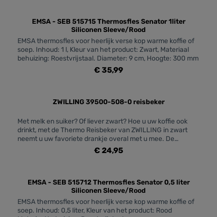
EMSA - SEB 515715 Thermosfles Senator 1liter
Siliconen Sleeve/Rood
EMSA thermosfles voor heerlijk verse kop warme koffie of
soep. Inhoud: 1 l, Kleur van het product: Zwart, Materiaal
behuizing: Roestvrijstaal. Diameter: 9 cm, Hoogte: 300 mm
€ 35,99
ZWILLING 39500-508-0 reisbeker
Met melk en suiker? Of liever zwart? Hoe u uw koffie ook
drinkt, met de Thermo Reisbeker van ZWILLING in zwart
neemt u uw favoriete drankje overal met u mee. De
thermosbeker met vacuümisolatie houdt dranken als koffie
€ 24,95
en thee tot 7 uur warm en koude dranken tot 12 uur lekker
fris. De reisbeker heeft een inhoud van 450 ml en is
vaatwasmachinebestendig. De lekvrije veiligheidsdop van
de isolerende reisbeker voorkomt dat er per ongeluk drank
EMSA - SEB 515712 Thermosfles Senator 0,5 liter
Siliconen Sleeve/Rood
in uw handtas wordt gemorst. De dop is gemakkelijk te
openen met slechts één hand. Om de beker te reinigen, kan
EMSA thermosfles voor heerlijk verse kop warme koffie of
hij zelfs uit elkaar gehaald worden. De reismok is gemaakt
soep. Inhoud: 0,5 liter, Kleur van het product: Rood