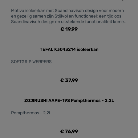
lijnen en stijlvolle kleuren Kwalitatieve, glazen behuizing
voor perfect behoud van smaken Gemaakt in Duitsland
Motiva isoleerkan met Scandinavisch design voor modern
en gezellig samen zijn Stijlvol en functioneel; een tijdloos
Scandinavisch design en uitstekende functionaliteit komen
samen in deze elegante isoleerkan Ergonomische draaidop
€ 19,99
voor eenvoudig openen en bijvullen Nooit meer een
vallende dop dankzij de quick-press technologie schenk je
met één druk op de knop Sterk isolerend, houdt 12 uur
warm en 24 uur koud Een tijdloos ontwerp met strakke
TEFAL K3043214 isoleerkan
lijnen en stijlvolle kleuren Kwalitatieve, glazen behuizing
voor perfect behoud van smaken Gemaakt in Duitsland
SOFTGRIP WERPERS
€ 37,99
ZOJIRUSHI AAPE-19S Pompthermos - 2,2L
Pompthermos - 2,2L
€ 76,99