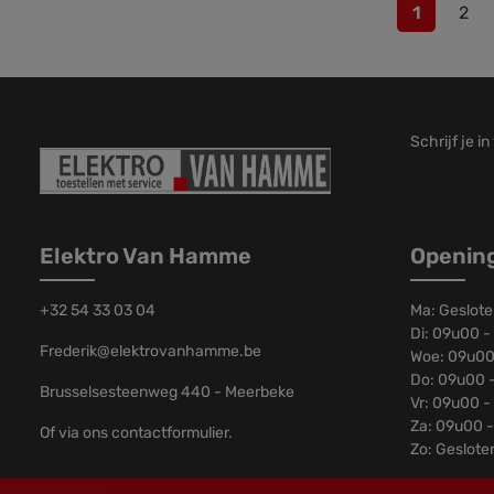
Ja Geïnteg
1
2
AANSLUITIN
Frequentie
Lengte str
ACCESSOIRE
Fles, dop, d
transparant
material: I
Schrijf je i
and lid mate
transparent
dimensions
mmBottle ne
romp: Yes, 
Elektro Van Hamme
Openin
+32 54 33 03 04
Ma: Geslot
Di: 09u00 -
Frederik@elektrovanhamme.be
Woe: 09u00
Do: 09u00 
Brusselsesteenweg 440 - Meerbeke
Vr: 09u00 -
Za: 09u00 
Of via ons
contactformulier
.
Zo: Geslote