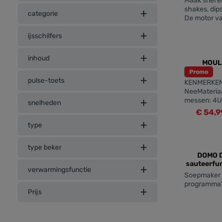
Maak snel e
shakes, dips
categorie
De motor va
het ergonom
ijsschilfers
leveren al 
mengsels op
zent
drankje kun
inhoud
MOULI
Promo
pulse-toets
KENMERKENB
NeeMateriaa
messen: 4U
snelheden
crush-funct
€ 54,
stabiliteit:
type
JaVaatwasm
JaSnoeropb
zent
type beker
DOMO DO728BL Soepmaker met
sauteerfun
verwarmingsfunctie
Soepmaker m
programma
Prijs