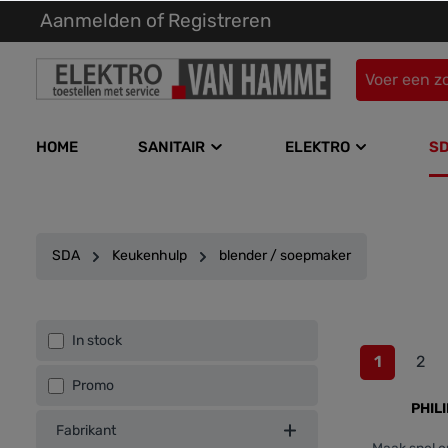
Aanmelden
of
Registreren
kipToSearch
general.skipToNavigation
HOME
SANITAIR
ELEKTRO
S
SDA
Keukenhulp
blender / soepmaker
In stock
1
2
Promo
PHIL
Fabrikant