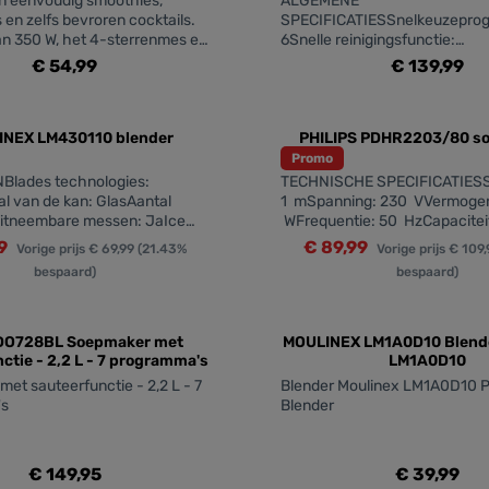
n eenvoudig smoothies,
ALGEMENE
 en zelfs bevroren cocktails.
SPECIFICATIESSnelkeuzepro
n 350 W, het 4-sterrenmes en
6Snelle reinigingsfunctie:
ische design van de kan
JaVaatwasmachinebestendig
€ 54,99
€ 139,99
binnen 30 seconden gladde
JaAntislipvoetjes: JaAantal
, zodat u van een gezond
snelheidsstanden: 12Pulstoon
heme.component.product.quantitySelect
zentheme.compo
t genieten, ook onderweg.
JaTECHNISCHE SPECIFICATIE
NEX LM430110 blender
capaciteit: 1,8 LMax. capacite
PHILIPS PDHR2203/80 s
kan: 2 literVermogen: 1500W
Promo
lades technologies:
TECHNISCHE SPECIFICATIESS
l van de kan: GlasAantal
1 mSpanning: 230 VVermoge
itneembare messen: JaIce
WFrequentie: 50 HzCapaciteit
ie: JaZuignappen voor
LONTWERP EN AFWERKINGKleu
99
€ 89,99
Vorige prijs
€ 69,99
(21.43%
Vorige prijs
€ 109,
 JaDosing cup:
ZilverKleur bedieningspaneel:
bespaard)
bespaard)
achinebestendig:
ZwartMateriaal kan: Roestvrij
ergruimte: Ja
staalMateriaal mes: Roestvrij
heme.component.product.quantitySelect
zentheme.compo
staalGEWICHT EN
AFMETINGENAfmetingen van pr
MOULINEX LM1A0D10 Blende
b x h): 230 x 230 x 345
ctie - 2,2 L - 7 programma's
LM1A0D10
mmProductgewicht: 1,75
et sauteerfunctie - 2,2 L - 7
Blender Moulinex LM1A0D10 P
kgDUURZAAMHEIDEnergieverb
's
Blender
stand-by: 0.5 W
€ 149,95
€ 39,99