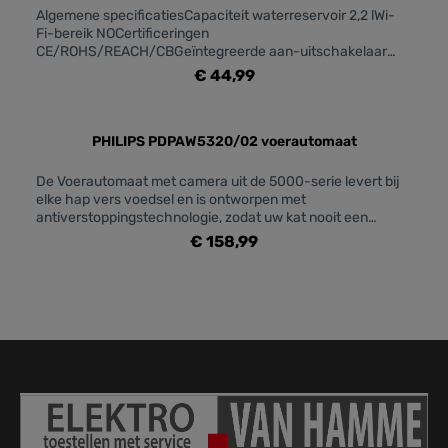
Algemene specificatiesCapaciteit waterreservoir 2,2 lWi-
Fi-bereik NOCertificeringen
CE/ROHS/REACH/CBGeïntegreerde aan-uitschakelaar
JAConformiteitsverklaring (EU) JAFuncties Drinkfontein
€ 44,99
voor huisdierFonction de nettoyage automatique NOType
de produit Slimme drinkfonteinGarantie 2 jaarPièces
compatibles lave-vaisselle NOAan-uitlampje JALongueur
du cordon 1,5 meterGeschikt voor droog voedsel
PHILIPS PDPAW5320/02 voerautomaat
NOIndicateur de niveaux JAGeschikt voor halfvochtig
NOConnectivité Internet NOVerwijderbare batterij
De Voerautomaat met camera uit de 5000-serie levert bij
NOGeschikt voor smarthome NO
elke hap vers voedsel en is ontworpen met
antiverstoppingstechnologie, zodat uw kat nooit een
maaltijd mist. Blijf verbonden en plan de maaltijden van uw
€ 158,99
kat met onze gebruiksvriendelijke app.