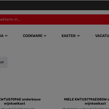
DA
COOKWARE
KASTEN
VACAT
ast
 KWTUS7096E onderbouw
MIELE KWTUS7196EOBSW 
wijnkoelkast
wijnkoelkast