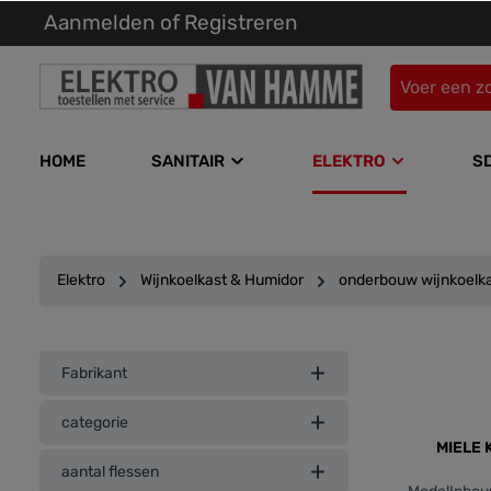
Aanmelden
of
Registreren
kipToSearch
general.skipToNavigation
HOME
SANITAIR
ELEKTRO
S
Elektro
Wijnkoelkast & Humidor
onderbouw wijnkoelk
Fabrikant
categorie
MIELE
aantal flessen