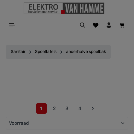
ToContentLink
Sanitair
Spoeltafels
anderhalve spoelbak
Filter
1
2
3
4