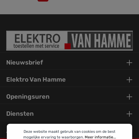
cmProductspecificatiesInstallatiewijze InbouwAfvoer 3
1/2"Positie druipblad Druipblad
omkeerbaarProductomschrijvingMerk
FRANKEProductfamilie SmartModel reeks AnteaCertificaat
CEProductkenmerkenAantal druipbladen 1Omkeerbare
spoelbak JaKraanwerkbank neeVentielset inclusief
JaLediging ManueelSifon inclusief JaAantal kraangaten 4 -
voorgeboordUItsparing zeepverdeler Nee (114.0607.126)
Nieuwsbrief
Elektro Van Hamme
Openingsuren
Diensten
Algemene Info
Deze website maakt gebruik van cookies om de best
mogelijke ervaring te waarborgen.
Meer informatie...