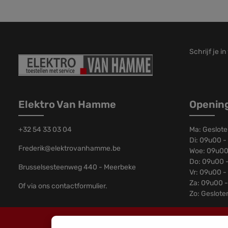
Schrijf je i
Elektro Van Hamme
Openin
+32 54 33 03 04
Ma: Geslot
Di: 09u00 -
Frederik@elektrovanhamme.be
Woe: 09u00
Do: 09u00 
Brusselsesteenweg 440 - Meerbeke
Vr: 09u00 -
Za: 09u00 
Of via ons
contactformulier
.
Zo: Geslote