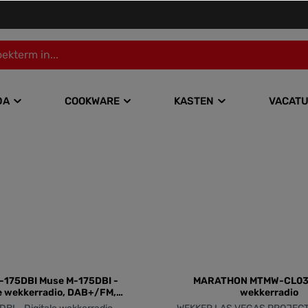
DA
COOKWARE
KASTEN
VACAT
-175DBI Muse M-175DBI -
MARATHON MTMW-CL03
le wekkerradio, DAB+/FM,
wekkerradio
os opladen (QI charging)