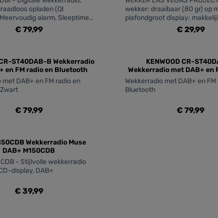
BI - Digitale wekkerradio,
WEKKER LAS VEGAS PROJECTI
aadloos opladen (QI
wekker: draaibaar (80 gr) op 
 Meervoudig alarm, Sleeptimer,
plafondgroot display: makkelij
ek-/Weekend-alarm Tooltip
afleeesbaar2 volume niveaus,
€ 79,99
€ 29,99
, FM radio Werkt op: Adapter/
weekendmodus, snoozfunctieb
scherm: helder in het donkera
heme.component.product.quantitySelect
zentheme.compo
sec. geleverd met 3x AAA batt
CR-ST40DAB-B Wekkerradio
KENWOOD CR-ST40D
 en FM radio en Bluetooth
Wekkerradio met DAB+ en F
Bluetooth
 met DAB+ en FM radio en
Wekkerradio met DAB+ en FM 
 Zwart
Bluetooth
€ 79,99
€ 79,99
heme.component.product.quantitySelect
zentheme.compo
50CDB Wekkerradio Muse
DAB+ M150CDB
DB - Stijlvolle wekkerradio
CD-display, DAB+
€ 39,99
heme.component.product.quantitySelect