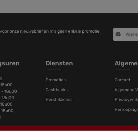
E-mailadres
n voor onze nieuwsbrief en mis geen enkele promotie.
Door verd
Velden gemark
privacyve
voorwaa
Voer de bove
gsuren
Diensten
Algeme
en
Promoties
Contact
 18u00
Cashbacks
Algemene V
 - 18u00
- 18u00
Hersteldienst
Privacyverk
 18u00
Herroeping
- 18u00
n