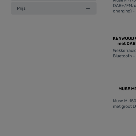
Muse M-175D
DAB+/FM, dr
Prijs
charging) -
Snooze, We
DAB + radio
lichtnet
zent
KENWOOD 
met DAB+
Wekkerradio
Bluetooth -
zent
MUSE M1
Muse M-150C
met groot L
zent