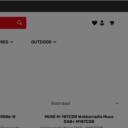
URES
OUTDOOR
0086-B
MUSE M-187CDB Wekkerradio Muse
DAB+ M187CDB