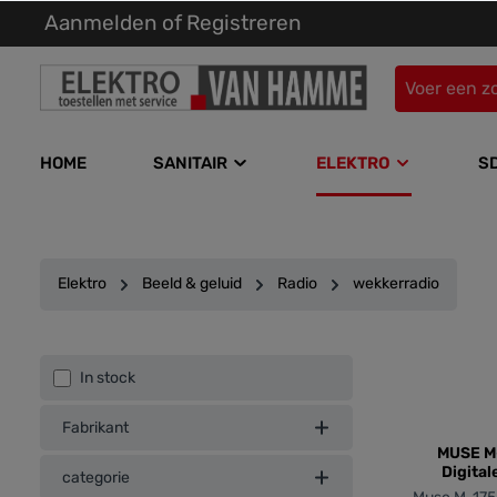
Aanmelden
of
Registreren
kipToSearch
general.skipToNavigation
HOME
SANITAIR
ELEKTRO
S
Elektro
Beeld & geluid
Radio
wekkerradio
In stock
Fabrikant
MUSE M
Digita
categorie
draadlo