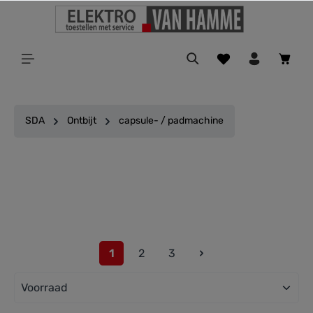
ToContentLink
SDA
Ontbijt
capsule- / padmachine
Filter
1
2
3