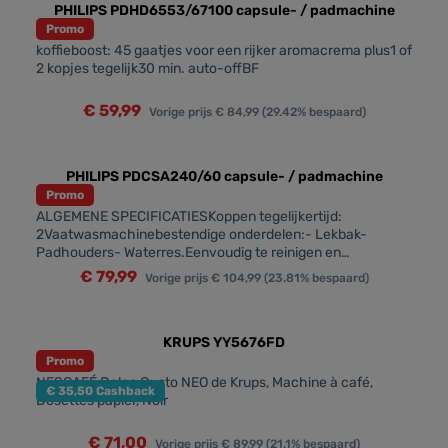
PHILIPS PDHD6553/67100 capsule- / padmachine
Promo
koffieboost: 45 gaatjes voor een rijker aromacrema plus1 of
2 kopjes tegelijk30 min. auto-offBF
€ 59,99
Vorige prijs
€ 84,99
(29.42% bespaard)
PHILIPS PDCSA240/60 capsule- / padmachine
Promo
ALGEMENE SPECIFICATIESKoppen tegelijkertijd:
2Vaatwasmachinebestendige onderdelen:- Lekbak-
Padhouders- Waterres.Eenvoudig te reinigen en
onderhouden:- Ontkalkindicator- Uitneembare
€ 79,99
Vorige prijs
€ 104,99
(23.81% bespaard)
lekbakGebruiksgemak en comfort:- Verwijderbaar
waterreservoir- Automatische uitschakeling-
Ontkalkingsherinnering- Afneembaar waterreservoir-
Schuifregelaar Intensity Plus-
KRUPS YY5676FD
GeheugenfunctieTECHNISCHE
Promo
SPECIFICATIESSnoerlengte: 0,8 mSpanning: 220 - 240
NESCAFÉ Dolce Gusto NEO de Krups, Machine à café,
€ 35,50 Cashback
VKoffiezettijd voor één kopje: 30* secFrequentie: 50-60
Dosettes papier, Noir
HzCapaciteit waterreservoir: 0,9 LMax. kophoogte: 140
mmPompdruk: 1 barKoffiezettijd voor twee kopjes: <60
€ 71,00
Vorige prijs
€ 89,99
(21.1% bespaard)