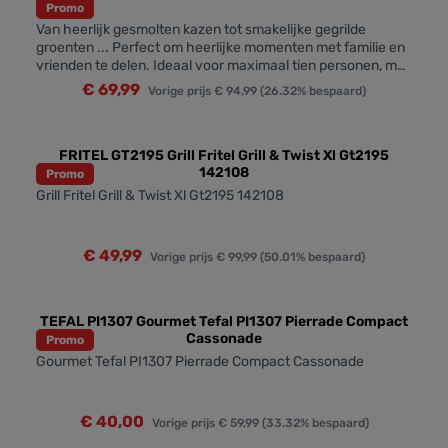
Promo
Van heerlijk gesmolten kazen tot smakelijke gegrilde
groenten ... Perfect om heerlijke momenten met familie en
vrienden te delen. Ideaal voor maximaal tien personen, met
een antiaanbaklaag en dubbele functionaliteit. Dit allemaal
€ 69,99
Vorige prijs
€ 94,99
(26.32% bespaard)
met 15 jaar herstelbaarheid.KENMERKENHoofdfunctie:
Gourmethermo-Spot®-indicator: JaAnti-aanbaklaag:
JaAccessoires: 10 pannenUitneembare platen: JaKleuren:
Zwart
FRITEL GT2195 Grill Fritel Grill & Twist Xl Gt2195
142108
Promo
Grill Fritel Grill & Twist Xl Gt2195 142108
€ 49,99
Vorige prijs
€ 99,99
(50.01% bespaard)
TEFAL PI1307 Gourmet Tefal PI1307 Pierrade Compact
Cassonade
Promo
Gourmet Tefal PI1307 Pierrade Compact Cassonade
€ 40,00
Vorige prijs
€ 59,99
(33.32% bespaard)