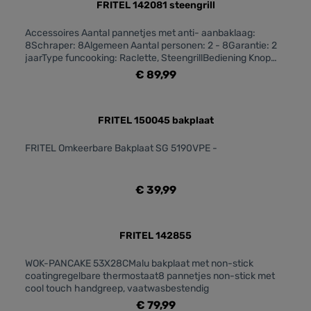
stijlvol uitzicht. De afneembare thermostaat met draaiknop
FRITEL 142081 steengrill
maakt de teppanyaki gebruiksvriendelijk maar ook
eenvoudig te verplaatsen en op te bergen. Bovendien is de
Accessoires Aantal pannetjes met anti- aanbaklaag:
bakplaat voorzien van een antiaanbaklaag waardoor het
8Schraper: 8Algemeen Aantal personen: 2 - 8Garantie: 2
toestel ook onderhoudsvriendelijk is.
jaarType funcooking: Raclette, SteengrillBediening Knop
Aan/Uit: JaEnergieverbruik Vermogen: 1500Fysieke
€ 89,99
kenmerken Kleur: Grijs, ZwartMateriaal: InoxOnderkant in
inox: JaGebruiksgemak Grilloppervlak: 49,5 x 27
cmOnderhoud & Reiniging Vaatwasbestendig:
NeeVaatwasbestendige onderdelen: Ja
FRITEL 150045 bakplaat
FRITEL Omkeerbare Bakplaat SG 5190VPE -
€ 39,99
FRITEL 142855
WOK-PANCAKE 53X28CMalu bakplaat met non-stick
coatingregelbare thermostaat8 pannetjes non-stick met
cool touch handgreep, vaatwasbestendig
€ 79,99