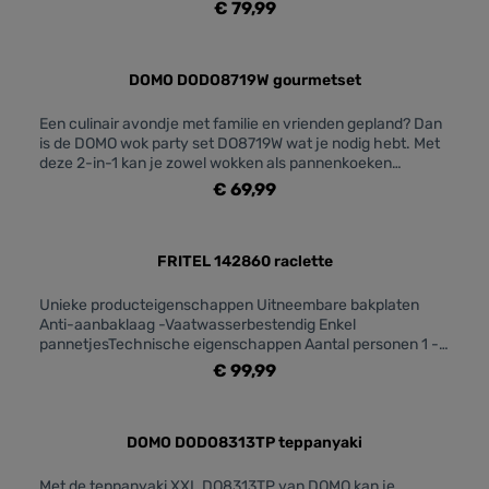
JaEnergieverbruik Vermogen: 1500Fysieke kenmerken
€ 79,99
Afmetingen: 49,5 x 27 cmKleur: Grijs, ZwartMateriaal:
InoxOnderkant in inox: JaOnderhoud & Reiniging
Vaatwasbestendig: NeeVaatwasbestendige onderdelen: Ja
DOMO DODO8719W gourmetset
Een culinair avondje met familie en vrienden gepland? Dan
is de DOMO wok party set DO8719W wat je nodig hebt. Met
deze 2-in-1 kan je zowel wokken als pannenkoeken
bakken. Ieder kan eenvoudig zijn eigen bereiding maken
€ 69,99
waardoor je samen met je gezelschap kan tafelen. Je stelt
de temperatuur in naar wens waardoor je zelf bepaalt of je
kort en krachtig wil bakken of lang en op lagere
temperatuur. De bakplaat en wokpannetjes zijn voorzien
FRITEL 142860 raclette
van een ILAG antiaanbaklaag waardoor je gezond en
energiebesparend kookt.
Unieke producteigenschappen Uitneembare bakplaten
Anti-aanbaklaag -Vaatwasserbestendig Enkel
pannetjesTechnische eigenschappen Aantal personen 1 -
8Vermogen (W) 1500Afmeting bakplaat bak- of
€ 99,99
grilloppervlak (cm) 56,9 x 26,6Materiaal bakplaat
Natuursteen
DOMO DODO8313TP teppanyaki
Met de teppanyaki XXL DO8313TP van DOMO kan je