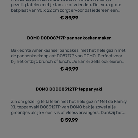
gezellig tafelen met je familie of vrienden. De extra grote
bakplaat van 90 x 22 cm zorgt ervoor dat iedereen een
plekje heeft om zijn vlees, vis of groenten te bakken. Met
€ 89,99
haar 1800 W warmt deze teppanyaki snel op naar de
ingestelde temperatuur, die je kiest met de regelbare
thermostaat. Het opvangbakje zorgt ervoor dat al het
overtollig vet en vocht schoon opgevangen wordt. De
DOMO DODO8717P pannenkoekenmaker
“cool touch” handvaten in houtlook zorgen niet enkel voor
een stijlvolle toets, maar ook voor een veilige verplaatsing.
Bak echte Amerikaanse ‘pancakes’ met het hele gezin met
de pannenkoekenplaat DO8717P van DOMO. Perfect voor
bij het ontbijt, brunch of lunch. Je kan er zelfs ook eieren
op bakken. Op deze bakplaat kan je tot maximum 6
€ 49,99
pannenkoekjes tegelijkertijd bakken. Het toestel is uiterst
kwalitatief en is uitgerust met een hoogwaardige Ilag
antiaanbaklaag. Ook aan het design is gedacht. De
handvaten vervaardigd uit hout zorgen voor een stijlvolle
DOMO DODO8312TP teppanyaki
uitstraling. Eenvoud siert, je hoeft enkel aan de
temperatuurknop te draaien om het toestel aan of uit te
Zin om gezellig te tafelen met het hele gezin? Met de Family
zetten.
XL teppanyaki DO8312TP van DOMO bak je zowel al je
groentjes als je vlees, vis of vleesvervangers. Dankzij het
grote bakoppervlak van 70 op 22 cm is er voldoende plaats
€ 59,99
om te koken voor je familie of vriendenkring. Zo kan
iedereen zelf de bakwijze kiezen van zijn vlees, vis,
groenten… De handvaten in imitatiehout zorgen voor een