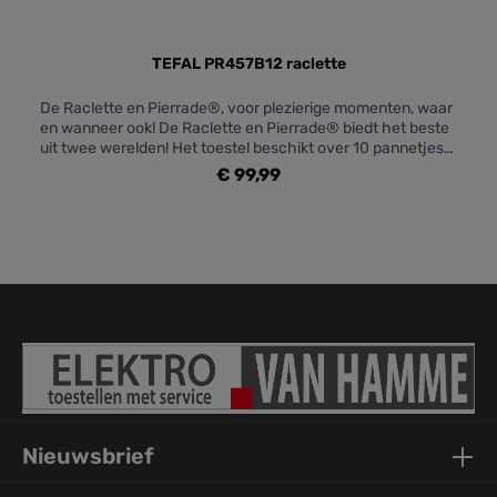
TEFAL PR457B12 raclette
De Raclette en Pierrade®, voor plezierige momenten, waar
en wanneer ook! De Raclette en Pierrade® biedt het beste
uit twee werelden! Het toestel beschikt over 10 pannetjes
met anti-aanbaklaag en een krabber — voor nog gezelligere
€ 99,99
onderonsjes met vrienden! Dit toestel is voorzien van een
afneembaar stroomkoord, is uiterst handig in gebruik valt
erg makkelijk in de keuken op te bergen. Een erg handig
Pierrade® en Raclette toestel, de winterse formule voor
lekker warme momenten en gerechten!
Nieuwsbrief