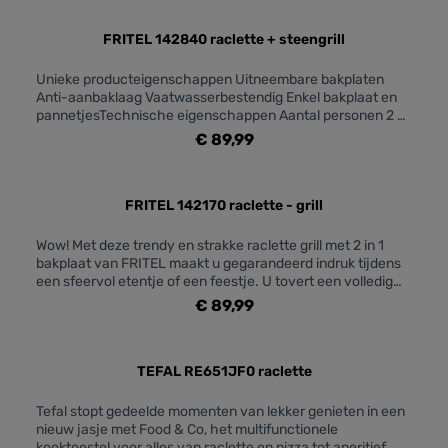
FRITEL 142840 raclette + steengrill
Unieke producteigenschappen Uitneembare bakplaten
Anti-aanbaklaag Vaatwasserbestendig Enkel bakplaat en
pannetjesTechnische eigenschappen Aantal personen 2 -
8Vermogen (W) 1400Afmeting bakplaat bak- of
€ 89,99
grilloppervlak (cm) 49,5 x 22,5Materiaal bakplaat Aluminium
FRITEL 142170 raclette - grill
Wow! Met deze trendy en strakke raclette grill met 2 in 1
bakplaat van FRITEL maakt u gegarandeerd indruk tijdens
een sfeervol etentje of een feestje. U tovert een volledig
menu voor 10 personen op tafel en dit zonder uren in de
€ 89,99
keuken te staan!Maak er bv. heerlijke witloofrolletjes of
preirolletjes mee en gratineer ze aan tafel... of verzin je
eigen creatie. Heb je liever een teppanyaki plaat of een half
grill/half teppanyaki plaat? Geen probleem! Door de 2 in 1
TEFAL RE651JF0 raclette
bakplaat van FRITEL kies je dit zelf! Het enige wat je moet
doen is de plaat omdraaien.Fritel, met Smaak bedacht
Tefal stopt gedeelde momenten van lekker genieten in een
!Algemeen Aantal personen 10Elektrisch JaGebruik als
nieuw jasje met Food & Co, het multifunctionele
contactgrill NeeGebruik als tafelgrill JaSoort grill
kooktoestel voor alles van raclette en pizza tot aperitief,