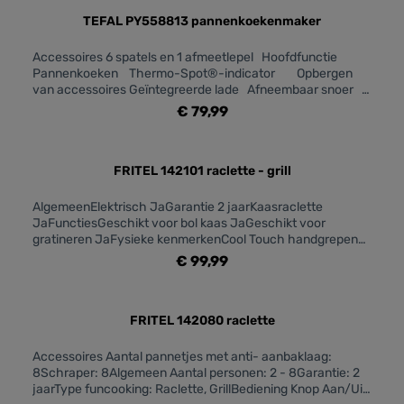
REINIGINGDemonteerbaar voor reiniging
JaVaatwasbestendige onderdelen JaSTROOMVermogen
TEFAL PY558813 pannenkoekenmaker
1200 + 250 W
Accessoires 6 spatels en 1 afmeetlepel Hoofdfunctie
Pannenkoeken Thermo-Spot®-indicator Opbergen
van accessoires Geïntegreerde lade Afneembaar snoer
Anti-aanbaklaag Ja Vaatwasmachinebestendig
€ 79,99
Vaatwasmachinebestendig - details Spatels en
afmeetlepel Aan/uit-schakelaar Kleuren Zwart & inox
FRITEL 142101 raclette - grill
AlgemeenElektrisch JaGarantie 2 jaarKaasraclette
JaFunctiesGeschikt voor bol kaas JaGeschikt voor
gratineren JaFysieke kenmerkenCool Touch handgrepen
JaKleur ZwartGebruiksgemakType Thermostaat Traploos
€ 99,99
regelbaar (tot 310°C)Onderhoud & ReinigingVolledig
demonteerbaar JaStroomVermogen
600VeiligheidOververhittingsbeveiliging Ja
FRITEL 142080 raclette
Accessoires Aantal pannetjes met anti- aanbaklaag:
8Schraper: 8Algemeen Aantal personen: 2 - 8Garantie: 2
jaarType funcooking: Raclette, GrillBediening Knop Aan/Uit: