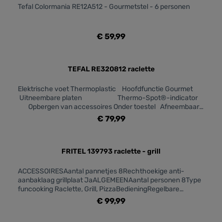
JaVaatwasmachinebestendig - details: Spatels en
Tefal Colormania RE12A512 - Gourmetstel - 6 personen
lepelAan/uit-schakelaar: JaKleuren: groen
€ 59,99
TEFAL RE320812 raclette
Elektrische voet Thermoplastic Hoofdfunctie Gourmet
Uitneembare platen Thermo-Spot®-indicator
Opbergen van accessoires Onder toestel Afneembaar
snoer Anti-aanbaklaag Ja
€ 79,99
Vaatwasmachinebestendig Aan/uit-schakelaar
FRITEL 139793 raclette - grill
ACCESSOIRESAantal pannetjes 8Rechthoekige anti-
aanbaklaag grillplaat JaALGEMEENAantal personen 8Type
funcooking Raclette, Grill, PizzaBedieningRegelbare
temperatuur JaFYSIEKE KENMERKENKleur
€ 99,99
ZwartGEBRUIKSGEMAKGrilloppervlak 40 x 20 cmMet
antikleeflaag JaONDERHOUD EN