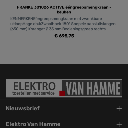
FRANKE 301026 ACTIVE ééngreepsmengkraan -
keuken
KENMERKENEéngreepsmengkraan met zwenkbare
uitloopHoge drukZwaaihoek 180° Soepele aansluitslangen
(650 mm) Kraangat Ø 35 mm Bedieningsgreep rechts
Geleverd met versterking voor montage op RVS spoeltafels
€ 695,75
Laminaire straalregelaar (115.0653.390)
Nieuwsbrief
Elektro Van Hamme