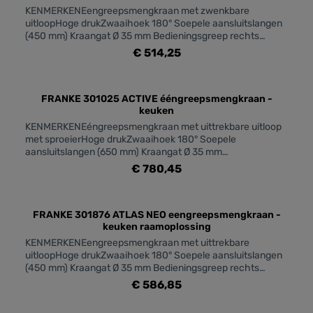
KENMERKENEengreepsmengkraan met zwenkbare
uitloopHoge drukZwaaihoek 180° Soepele aansluitslangen
(450 mm) Kraangat Ø 35 mm Bedieningsgreep rechts
Geleverd met versterking voor montage op RVS spoeltafels
€ 514,25
(115.0521.436)
FRANKE 301025 ACTIVE ééngreepsmengkraan -
keuken
KENMERKENEéngreepsmengkraan met uittrekbare uitloop
met sproeierHoge drukZwaaihoek 180° Soepele
aansluitslangen (650 mm) Kraangat Ø 35 mm
Bedieningsgreep rechts Uitgerust met anti-terugslagklep
€ 780,45
vlg. EN 1717 Geleverd met versterking voor montage op
RVS spoeltafels Kunststof Handdoucheslang Metalen
uitloop Laminaire straalregelaar (115.0653.391)
FRANKE 301876 ATLAS NEO eengreepsmengkraan -
keuken raamoplossing
KENMERKENEengreepsmengkraan met uittrekbare
uitloopHoge drukZwaaihoek 180° Soepele aansluitslangen
(450 mm) Kraangat Ø 35 mm Bedieningsgreep rechts
Uitgerust met anti-terugslagklep vlg. EN 1717 Geleverd met
€ 586,85
versterking voor montage op RVS spoeltafels Kunststof
handdoucheslang RVS uitloop (115.0521.439)