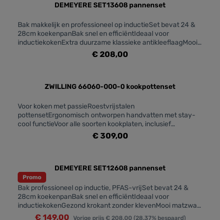
DEMEYERE SET13608 pannenset
Bak makkelijk en professioneel op inductieSet bevat 24 &
28cm koekenpanBak snel en efficiëntIdeaal voor
inductiekokenExtra duurzame klassieke antikleeflaagMooi
matzwart met blinkende greepSnelle warmtegeleiding
€ 208,00
ZWILLING 66060-000-0 kookpottenset
Voor koken met passieRoestvrijstalen
pottensetErgonomisch ontworpen handvatten met stay-
cool functieVoor alle soorten kookplaten, inclusief
inductieGeïntegreerde vulschaal
€ 309,00
DEMEYERE SET12608 pannenset
Promo
Bak professioneel op inductie, PFAS-vrijSet bevat 24 &
28cm koekenpanBak snel en efficiëntIdeaal voor
inductiekokenGezond krokant zonder klevenMooi matzwart
met blinkende greepPFAS-vrije keramische antikleeflaag
€ 149,00
Vorige prijs
€ 208,00
(28.37% bespaard)