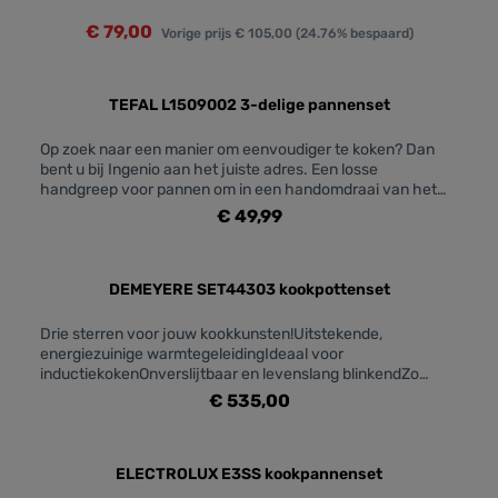
€ 79,00
Vorige prijs
€ 105,00
(24.76% bespaard)
TEFAL L1509002 3-delige pannenset
Op zoek naar een manier om eenvoudiger te koken? Dan
bent u bij Ingenio aan het juiste adres. Een losse
handgreep voor pannen om in een handomdraai van het
fornuis naar de oven en de koelkast* te gaan? Check. Een
€ 49,99
stapelbaar ontwerp om plaats te besparen in de keuken?
Ook geen probleem. Ingenio, zoveel meer dan een pan!Het
Ingenio Easy Plus-assortiment van Tefal maakt van thuis
koken een waar genot, met overheerlijke populaire
DEMEYERE SET44303 kookpottenset
recepten als resultaat. De bijzonder stevige
antiaanbaklaag gaat bijzonder lang mee en is eenvoudig
Drie sterren voor jouw kookkunsten!Uitstekende,
schoon te maken. De THERMO-SIGNAL™-technologie zorgt
energiezuinige warmtegeleidingIdeaal voor
voor de beste resultaten.Materiaal Aluminium Warmtebron
inductiekokenOnverslijtbaar en levenslang blinkendZo
Gas - Elektrisch - Keramisch - Halogeen Geschikt voor
afgewassen en weer gebruiksklaarHaal restaurantkwaliteit
€ 535,00
gebruik in de oven Alles behalve de handvatten en deksels
in huis
Geschikt voor vaatwasmachine Ja behalve de handvatten
Coating/laag binnenkant Anti-aanbaklaag
Coating/afwerking buitenkant Anti-aanbaklaag Gietrand Ja
ELECTROLUX E3SS kookpannenset
Type handgreep Uitneembaar Coating kenmerk Sans PFOA