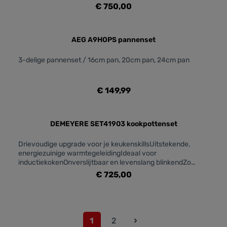
Gas - Elektrisch - Keramisch - Halogeen Geschikt voor
€ 750,00
gebruik in de oven Alles behalve de handvatten en deksels
Geschikt voor vaatwasmachine Ja behalve de handvatten
Coating/laag binnenkant Anti-aanbaklaag
Coating/afwerking buitenkant Anti-aanbaklaag Gietrand Ja
AEG A9HOPS pannenset
Type handgreep Uitneembaar Coating kenmerk Sans PFOA
3-delige pannenset / 16cm pan, 20cm pan, 24cm pan
€ 149,99
DEMEYERE SET41903 kookpottenset
Drievoudige upgrade voor je keukenskillsUitstekende,
energiezuinige warmtegeleidingIdeaal voor
inductiekokenOnverslijtbaar en levenslang blinkendZo
afgewassen en weer gebruiksklaarGa aan de slag met de
€ 725,00
basis
1
2