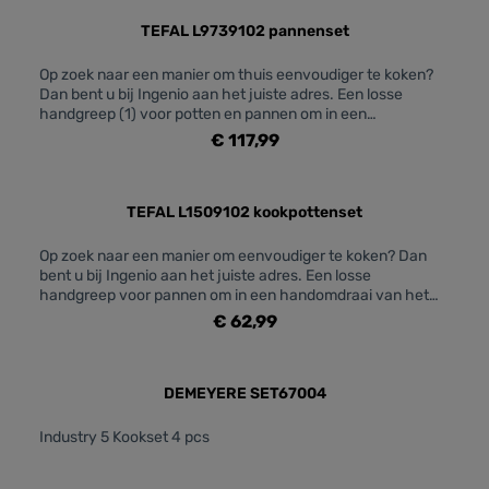
TEFAL L9739102 pannenset
Op zoek naar een manier om thuis eenvoudiger te koken?
Dan bent u bij Ingenio aan het juiste adres. Een losse
handgreep (1) voor potten en pannen om in een
handomdraai van het fornuis naar de oven en de koelkast*
€ 117,99
te gaan? Check. Een stapelbaar ontwerp om plaats te
besparen in de keuken? Ook geen probleem. Ingenio, zoveel
meer dan een pan! De Tefal Ingenio Preference combineert
18/10 roestvrij staal met een ultradikke basis voor inductie
TEFAL L1509102 kookpottenset
in compromisloze prestaties en
duurzaamheid.KENMERKENMateriaal: Roestvrij
Op zoek naar een manier om eenvoudiger te koken? Dan
staalGeschikt voor gebruik in de oven: Alles behalve de
bent u bij Ingenio aan het juiste adres. Een losse
handvatten en dekselsGeschikt voor vaatwasmachine: Ja
handgreep voor pannen om in een handomdraai van het
behalve de handvattenCoating/afwerking buitenkant:
fornuis naar de oven en de koelkast* te gaan? Check. Een
€ 62,99
Spiegel gepolijst roestvrij staalGietrand: JaType
stapelbaar ontwerp om plaats te besparen in de keuken?
handgreep: UitneembaarKook stijl: Easy
Ook geen probleem. Ingenio, zoveel meer dan een pan!Het
cookingDuurzaamheid coating (koekenpannen): X6Product
Ingenio Easy Plus-assortiment van Tefal maakt van thuis
Specificatie: StapelbaarAfneembare handgreep: JaType
koken een waar genot, met overheerlijke populaire
DEMEYERE SET67004
bodem: Full Induction Technology
recepten als resultaat. De bijzonder stevige
antiaanbaklaag gaat bijzonder lang mee en is eenvoudig
Industry 5 Kookset 4 pcs
schoon te maken. De THERMO-SIGNAL™-technologie zorgt
voor de beste resultaten.Materiaal Aluminium Warmtebron