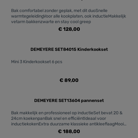
Bak comfortabel zonder geplak, met dit duoSnelle
warmtegeleidingVoor alle kookplaten, ook inductieMakkelijk
vetarm bakkenzwarte en stay cool greep
€ 128,00
DEMEYERE SET84015 Kinderkookset
Mini 3 Kinderkookset 6 pcs
€ 89,00
DEMEYERE SET13604 pannenset
Bak makkelijk en professioneel op inductieSet bevat 20 &
24cm koekenpanBak snel en efficiëntIdeaal voor
inductiekokenExtra duurzame klassieke antikleeflaagMooi
matzwart met blinkende greepSnelle warmtegeleiding
€ 188,00