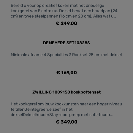
Bereid u voor op creatief koken met het driedelige
kookgerei van Electrolux. De set bevat een braadpan (24
cm) en twee steelpannen (16 cm en 20 cm). Alles wat u
nodig hebt om lekkere maaltijden te bereiden, elke dag
€ 249,00
weer.
DEMEYERE SET10828S
Minimale afname 4 Specialties 3 Rookset 28 cm met deksel
€ 169,00
ZWILLING 1009150 kookpottenset
Het kookgerei om jouw kookkunsten naar een hoger niveau
te tillenGeïntegreerde zeef in het
dekselDekselhouderStay-cool greep met soft-touch
siliconeVaatwasserbestendigSIGMA Classic+
€ 349,00
sandwichbodem