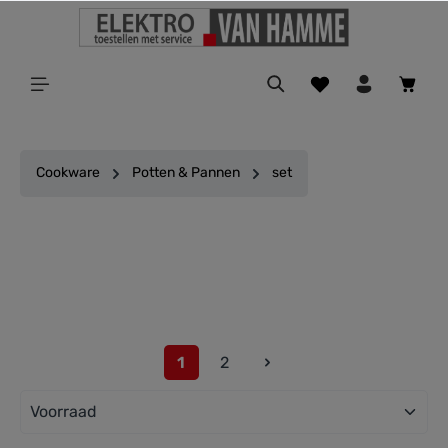
ToContentLink
Cookware
Potten & Pannen
set
Filter
1
2