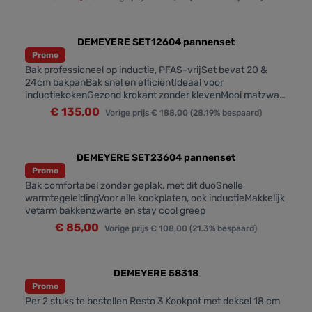
DEMEYERE SET12604 pannenset
Promo
Bak professioneel op inductie, PFAS-vrijSet bevat 20 &
24cm bakpanBak snel en efficiëntIdeaal voor
inductiekokenGezond krokant zonder klevenMooi matzwart
met blinkende greepSnelle warmtegeleiding
€ 135,00
Vorige prijs
€ 188,00
(28.19% bespaard)
DEMEYERE SET23604 pannenset
Promo
Bak comfortabel zonder geplak, met dit duoSnelle
warmtegeleidingVoor alle kookplaten, ook inductieMakkelijk
vetarm bakkenzwarte en stay cool greep
€ 85,00
Vorige prijs
€ 108,00
(21.3% bespaard)
DEMEYERE 58318
Promo
Per 2 stuks te bestellen Resto 3 Kookpot met deksel 18 cm