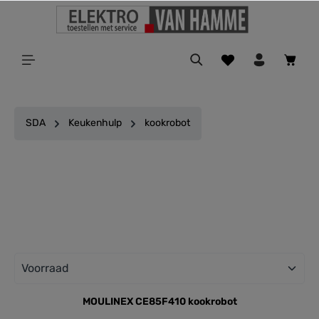
ToContentLink
SDA
Keukenhulp
kookrobot
Filter
MOULINEX CE85F410 kookrobot