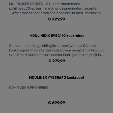
MULTIKOKER COOKEO +6 L. kom, stoommand,
schilmesLCD-scherm met menu ingredienten, recepten,
...Afneembaar snoer, veiligheidsdekselBruinen, snelkoken,
stomen, sudderen, slowcooking, opwarmen, warm
€ 229,99
houden150 voorgeprogrameerde recepten
MOULINEX CE952110 kookrobot
Stap voor stap begeleidingOn screen (with text)Aantal
kookprogramma's 9Aantal ingebouwde recepten --Product
type Smart multi pressure cooker (incl. guided recipes)Max.
stoomdruk (kPa) -Snelkoken YesAantal porties Up to 6
€ 279,99
peopleInhoud van de kom 6 LBruikbare inhoud 4
LGeconnecteerd Yes, WIFI (latest recipes &
features)Ingebouwde recepten direct op het scherm
YesToepassing Yes, Moulinex app (available depending on
MOULINEX YY5386FG kookrobot
country)Receptenboekje NeeAantal ingebouwde recepten
-Automatische kookprogramma's Druk Stomen Bruinen
COMPANION PRO HF850
Slowcooking Sudderen Yoghurt Sous-vide Warm houden
OpwarmenUitgestelde start Yes (Choose exactly when you
want to eat)Heteluchtfrituur functie --Manuele modus
€ 699,99
YesKoken op ingrediënt (granen, groente, vlees & vis) Yes,
select your ingredient and get the perfect cooking