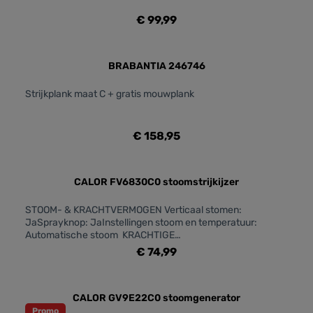
€ 99,99
BRABANTIA 246746
Strijkplank maat C + gratis mouwplank
€ 158,95
CALOR FV6830C0 stoomstrijkijzer
STOOM- & KRACHTVERMOGEN Verticaal stomen:
JaSprayknop: JaInstellingen stoom en temperatuur:
Automatische stoom KRACHTIGE
STRIJKZOOL Glijvermogen strijkzool: ***** Duurzaamheid
€ 74,99
strijkzool / krasbestendigheid: ***** Continue
stoomverspreiding: Punt, zijkant en kern Precisietip:
JaGeconcentreerde stoomstoot aan de tip van de
strijkzool: JaCOMFORTABEL GEBRUIK Comfortabele
CALOR GV9E22C0 stoomgenerator
handgreep: JaAnti-drup: JaErgonomische stoomknop:
Promo