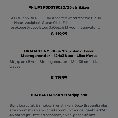
1,5 kgGARANTIE2 jaar wereldwijde garantie: Ja
is deze XL strijkplank een grote aanwinst. En dankzij de
hoes van 100% Fairtrade katoen wordt het leven van de
PHILIPS PDDST8020/20 strijkijzer
boeren ook beter!
GEBRUIKSVRIENDELIJKCapaciteit waterreservoir: 300
mlNaam zoolplaat: SteamGlide Elite
rosékoperDruppelstop: JaGeschikt voor kraanwater:
JaNetsnoerlengte: 2,5 mGeïntegreerd stopcontact:
€ 119,99
JaAutom. Uit: JaKREUKEN VERWIJDERENOptimalTEMP-
technologie: JaZoolplaat: SteamGlide EliteContinue
stoomproductie: 55 g/minVermogen: 3000 WVerticaal
stomen: JaStoomstoot: 240 gVoor moeilijk bereikbare
BRABANTIA 258886 Strijkplank B voor
Stoomgenerator - 124x38 cm - Lilac Waves
plekjes: Spitse voorkantTECHNISCHE
SPECIFICATIESGewicht van strijkijzer: 1,78
Strijkplank B voor Stoomgenerator - 124x38 cm - Lilac
kgONTKALKINGSFUNCTIECalc-Clean-oplossing: Snelle
Waves
kalkverwijderingGARANTIE2 jaar wereldwijde garantie: Ja
€ 119,99
BRABANTIA 134708 strijkplank
Big is beautiful. En makkelijker strijken! Deze Brabantia plus
size stoomstrijkplank C met stoomunithouder geeft je 124 x
45 cm strijkruimte en bespaart je veel geschuif met