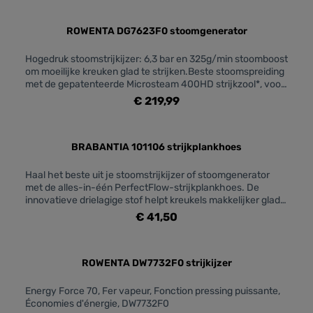
WStoomstoot: 250 gSpray: JaVerticaal stomen:
JaOntwerpKleur: Licht-/donkerblauwTechnische
specificatiesSnoerlengte: 2 mSpanning: 220 - 240
ROWENTA DG7623F0 stoomgenerator
voltFrequentie: 50-60 HzCapaciteit waterreservoir: 300
mlOntkalkingsfunctieCalc-Clean-oplossing: Snelle
Hogedruk stoomstrijkijzer: 6,3 bar en 325g/min stoomboost
kalkverwijderingGeschikt voor kraanwater:
om moeilijke kreuken glad te strijken.Beste stoomspreiding
JaMilieuvriendelijke efficiëntieEnergiebesparingsmodus:
met de gepatenteerde Microsteam 400HD strijkzool*, voor
JaGarantie2 jaar wereldwijde garantie: Ja
doeltreffender strijken.Krasbestendige Laser strijkzool voor
€ 219,99
moeiteloos glijdenBeste stoomgenerator makkelijk en veilig
te verplaatsen met een geïntegreerd
blokkeersysteemGeprofileerde tip voor eenvoudig, uiterst
nauwkeurige strijken van moeilijk te bereiken plaatsenEco
BRABANTIA 101106 strijkplankhoes
energiestand bespaart tot 20% energie**
Haal het beste uit je stoomstrijkijzer of stoomgenerator
met de alles-in-één PerfectFlow-strijkplankhoes. De
innovatieve drielagige stof helpt kreukels makkelijker glad
te strijken. De hoes neemt bovendien condens op, dus je
€ 41,50
vloer blijft droog. Ontworpen door Brabantia en Philips met
jou en je Brabantia strijkplank B in
gedachten.AFMETINGENBreedte: 49 cmLengte: 136
cmHoogte: 0,8 cm
ROWENTA DW7732F0 strijkijzer
Energy Force 70, Fer vapeur, Fonction pressing puissante,
Économies d'énergie, DW7732F0