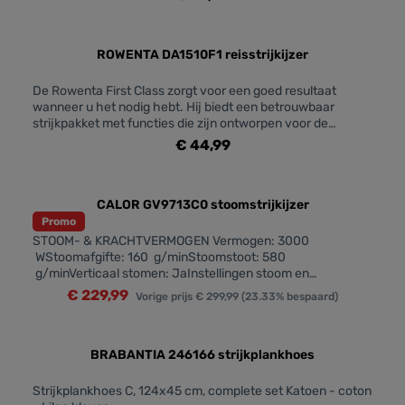
JaVulopening water: Extra groot Gebruik: Snel en efficiënt
strijken Inhoud waterreservoir: Groot (> 1L) Anti-
kalkfunctie: Anti-kalk instelling Automatische
uitschakeling: Nee Anit-druppelsysteem:
ROWENTA DA1510F1 reisstrijkijzer
JaKALKBEHEER Kalkcollector: Ja
De Rowenta First Class zorgt voor een goed resultaat
wanneer u het nodig hebt. Hij biedt een betrouwbaar
strijkpakket met functies die zijn ontworpen voor de
moderne reiziger. Door de netspanningscapaciteit kan dit
€ 44,99
stoomstrijkijzer internationaal worden gebruikt, met een
reishoes, compact design en inklapbaar handvat neemt u
het zo mee. De stoomverspreiding wordt bereikt door de
unieke gepatenteerde Microsteam200
CALOR GV9713C0 stoomstrijkijzer
zoolplaattechnologie, met een precisiepunt voor moeilijk te
Promo
bereiken zones. Een continue stoomafgifte van 10 g per
STOOM- & KRACHTVERMOGEN Vermogen: 3000
minuut strijkt rimpels plat en met een stoomstoot van 45 g
WStoomafgifte: 160 g/minStoomstoot: 580
kan het ook dikke stoffen en moeilijke kreukels aan.
g/minVerticaal stomen: JaInstellingen stoom en
Functies als een waterreservoir van 70 ml en de
temperatuur: Automatische stoom Opwarmtijd: 2
€ 229,99
Vorige prijs
€ 299,99
(23.33% bespaard)
gemakkelijke verticale stoomfunctie maken van de
minHogedruk-stoomgenerator: Ja COMFORTABEL
Rowenta First Class de perfecte reisgezel voor een
GEBRUIK Vergrendelsysteem: JaWaterreservoir:
betrouwbaar strijkresultaat.
Uitneembaar Snoeropbergruimte: Stoomsnoer
DUURZAAMHEID Anti-kalkfunctie: Verwijdering anti-kalk
BRABANTIA 246166 strijkplankhoes
collector
Strijkplankhoes C, 124x45 cm, complete set Katoen - coton