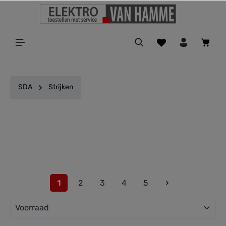
ToContentLink
SDA
Strijken
Filter
1
2
3
4
5