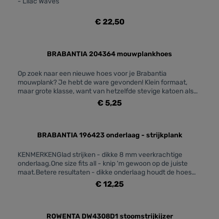
- Lilac Waves
€ 22,50
BRABANTIA 204364 mouwplankhoes
Op zoek naar een nieuwe hoes voor je Brabantia
mouwplank? Je hebt de ware gevonden! Klein formaat,
maar grote klasse, want van hetzelfde stevige katoen als
de rest van onze hoezen. En ook nog eens voordelig: je
€ 5,25
hoeft je schuimrubberen onderlaag niet te vervangen als
die nog goed is.Voordelen & KenmerkenPerfecte match -
gemaakt voor jouw Brabantia mouwplank (60 x 10
cm).Degelijk - heavy-duty 100% katoenen hoes.Veelzijdig
BRABANTIA 196423 onderlaag - strijkplank
- voor gewone strijkijzers en stoomstrijkijzers.Kreukel killer
- perfect passende hoes met elastisch koord.Hygiënisch -
KENMERKENGlad strijken - dikke 8 mm veerkrachtige
wasbaar (handwas).Alleen overtrek - voor als je onderlaag
onderlaag.One size fits all - knip 'm gewoon op de juiste
nog goed is.Probleemloos gebruik - 2 jaar garantie en
maat.Betere resultaten - dikke onderlaag houdt de hoes
service.
droog, zelfs bij stomen.Veelzijdig - voor gewone strijkijzers
€ 12,25
en stoomstrijkijzers.Probleemloos gebruik - 2 jaar garantie
en service.AFMETINGENBreedte: 48 cmLengte: 137
cmHoogte: 0,8 cm
ROWENTA DW4308D1 stoomstrijkijzer