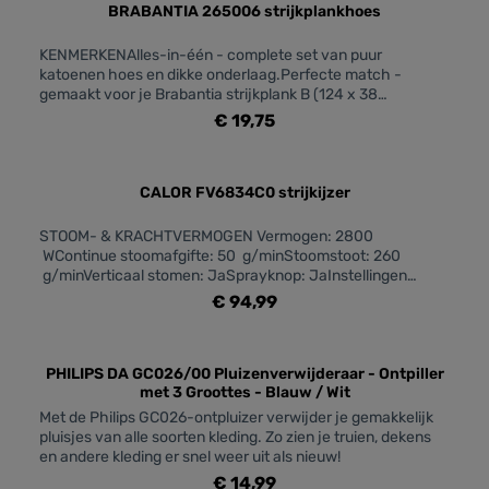
BRABANTIA 265006 strijkplankhoes
KENMERKENAlles-in-één - complete set van puur
katoenen hoes en dikke onderlaag.Perfecte match -
gemaakt voor je Brabantia strijkplank B (124 x 38
cm).Duurzaam - dikke 100% katoenen hoes met 8 mm
€ 19,75
dikke veerkrachtige onderlaag.Veelzijdig - voor gewone
strijkijzers en stoomstrijkijzers.Kreukel killer - perfect
passende hoes met koordbinder en Stretch-
System.Gladjes - dikke onderlaag houdt de hoes droog,
CALOR FV6834C0 strijkijzer
zelfs bij gebruik van stoom.Hygiënisch - zowel de hoes als
de onderlaag zijn wasbaar (handwas).Makkelijk maatje -
STOOM- & KRACHTVERMOGEN Vermogen: 2800
gebruik de kleurcode om de juiste maat te
WContinue stoomafgifte: 50 g/minStoomstoot: 260
vinden.Probleemloos gebruik - 2 jaar garantie en
g/minVerticaal stomen: JaSprayknop: JaInstellingen
service.Goed om te weten – positie van het patroon op de
stoom en temperatuur: Automatische stoom Stoomafgifte:
€ 94,99
hoes kan afwijken van de afbeelding.AFMETINGENBreedte:
Hoog (35 tot 120 g/min) KRACHTIGE
52 cmLengte: 135 cmHoogte: 0,8 cm
STRIJKZOOL Strijkzooltechnologie: Durilium AirGlide
Glijvermogen strijkzool: ***** Duurzaamheid strijkzool /
krasbestendigheid: ***** Continue stoomverspreiding:
PHILIPS DA GC026/00 Pluizenverwijderaar - Ontpiller
met 3 Groottes - Blauw / Wit
Punt, zijkant en kern Precisietip: JaGeconcentreerde
stoomstoot aan de tip van de strijkzool: JaCOMFORTABEL
Met de Philips GC026-ontpluizer verwijder je gemakkelijk
GEBRUIK Comfortabele handgreep: JaAnti-drup: JaLengte
pluisjes van alle soorten kleding. Zo zien je truien, dekens
netsnoer: 2 mCapaciteit waterreservoir (ml): 270
en andere kleding er snel weer uit als nieuw!
mlErgonomische stoomknop: JaStabiele achterkant:
€ 14,99