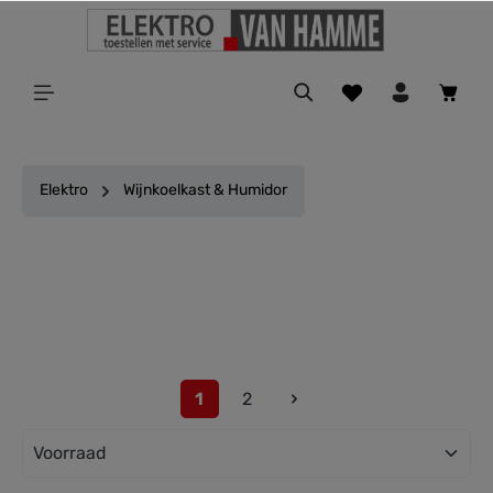
ToContentLink
Elektro
Wijnkoelkast & Humidor
Filter
1
2