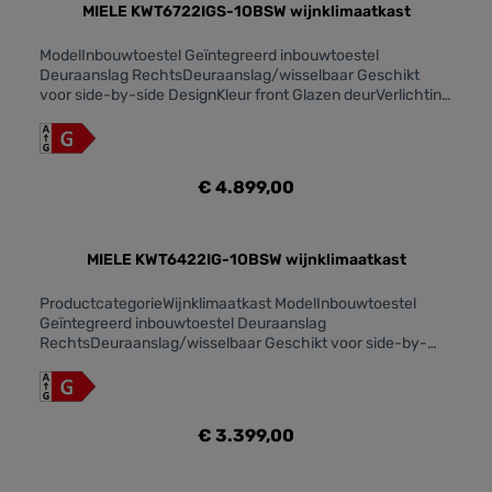
MIELE KWT6722IGS-1OBSW wijnklimaatkast
ModelInbouwtoestel Geïntegreerd inbouwtoestel
Deuraanslag RechtsDeuraanslag/wisselbaar Geschikt
voor side-by-side DesignKleur front Glazen deurVerlichting
wijnklimaatzone LED-
verlichtingBedieningsgemakKoppeling met Miele@home
Benodigde accessoires (na te bestellen) XKS 3130
WDynaCool SoftClose Hulp bij deur openen
€ 4.899,00
Push2openSilence System Aantal houten draagplateaus
8Materiaal van de houten draagplateaus BeukAantal
FlexiFrame-roosters 8Sommelierset 3D-bodemrooster
Vibratiearm bewaren
MIELE KWT6422IG-1OBSW wijnklimaatkast
ProductcategorieWijnklimaatkast ModelInbouwtoestel
Geïntegreerd inbouwtoestel Deuraanslag
RechtsDeuraanslag/wisselbaar Geschikt voor side-by-
side DesignKleur front Obsidiaanzwart glasVerlichting
wijnklimaatzone LED-
verlichtingBedieningsgemakKoppeling met Miele@home
Benodigde accessoires (na te bestellen) XKS 3130
€ 3.399,00
WDynaCool SoftClose Hulp bij deur openen
Push2openSilence System Aantal houten draagplateaus
2Materiaal van de houten draagplateaus BeukAantal