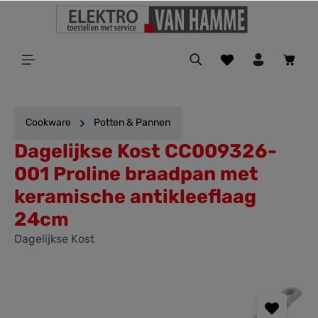
ToContentLink
Cookware
Potten & Pannen
Dagelijkse Kost CC009326-
001 Proline braadpan met
keramische antikleeflaag
24cm
Dagelijkse Kost
component.cms.imageGallery.skipImageGallery