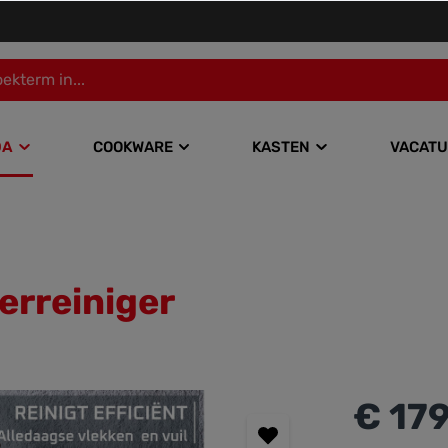
DA
COOKWARE
KASTEN
VACATU
rreiniger
€ 179