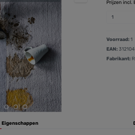
Prijzen incl
zenthem
Voorraad:
1
EAN:
31210
Fabrikant:
R
Eigenschappen