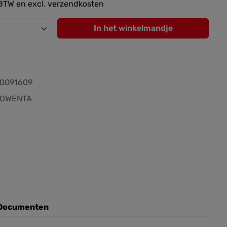
. BTW en excl. verzendkosten
e.component.product.quantitySelect.le
In het winkelmandje
40091609
OWENTA
Documenten