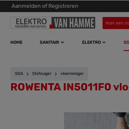
Aanmelden
of
Registreren
kipToSearch
general.skipToNavigation
HOME
SANITAIR
ELEKTRO
S
SDA
Stofzuiger
vloerreiniger
ROWENTA IN5011F0 vloe
component.cms.imageGallery.skipImageGallery