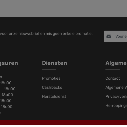
E-mailadres
n voor onze nieuwsbrief en mis geen enkele promotie.
Door verd
Velden gemark
privacyve
voorwaa
Voer de bove
gsuren
Diensten
Algeme
en
Promoties
Contact
 18u00
Cashbacks
Algemene V
 - 18u00
- 18u00
Hersteldienst
Privacyverk
 18u00
Herroeping
- 18u00
n